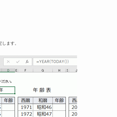
。
定します。