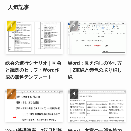
人気記事
総会の進行シナリオ｜司会
Word：見え消しのやり方
と議長のセリフ・Word作
｜2重線と赤色の取り消し
成の無料テンプレート
線
Word基礎講座：2行目以降
Word：文章の一部を枠で