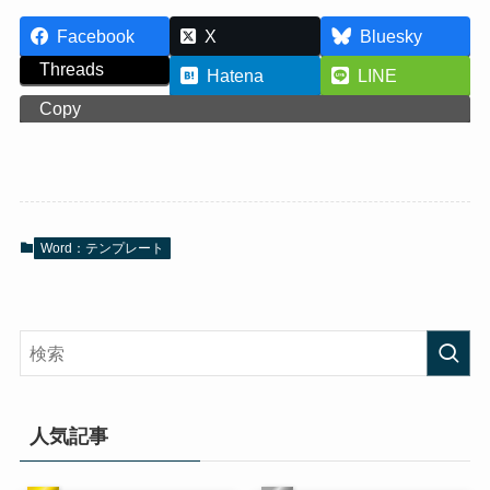
Facebook
X
Bluesky
Threads
Hatena
LINE
Copy
Word：テンプレート
人気記事