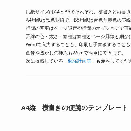
用紙サイズはA4とB5でそれぞれ、横書きと縦書
A4用紙は黒色罫線で、B5用紙は青色と赤色の罫
行間の変更はページ設定や行間のオプションで可
罫線の色・太さ・線種は線種とページ罫線と網か
Wordで入力することも、印刷し手書きすること
画像や透かしの挿入もWordで簡単にできます。
次に掲載している「
勉強計画表
」も参照してくだ
A4縦 横書きの便箋のテンプレート