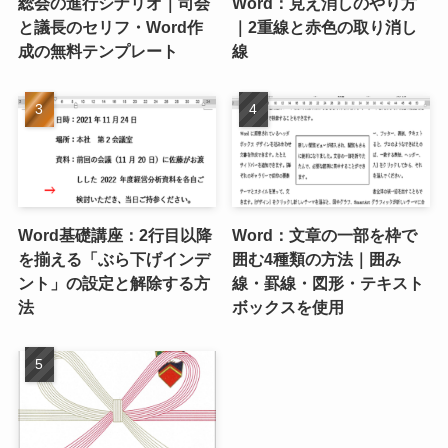
総会の進行シナリオ｜司会
Word：見え消しのやり方
と議長のセリフ・Word作
｜2重線と赤色の取り消し
成の無料テンプレート
線
Word基礎講座：2行目以降
Word：文章の一部を枠で
を揃える「ぶら下げインデ
囲む4種類の方法｜囲み
ント」の設定と解除する方
線・罫線・図形・テキスト
法
ボックスを使用