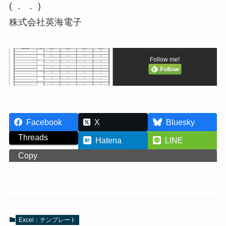
( ． ． )
株式会社英海電子
Follow me!
Facebook
X
Bluesky
Threads
Hatena
LINE
Copy
Excel：テンプレート