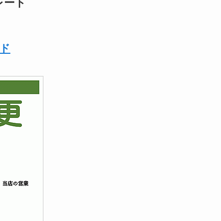
レート
ド