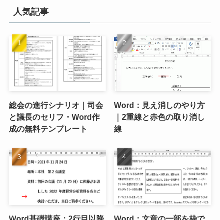
人気記事
総会の進行シナリオ｜司会
Word：見え消しのやり方
と議長のセリフ・Word作
｜2重線と赤色の取り消し
成の無料テンプレート
線
Word基礎講座：2行目以降
Word：文章の一部を枠で