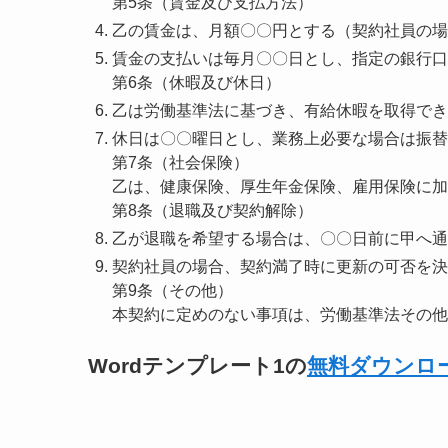
第5条（賃金及び支払方法）
乙の賃金は、月額〇〇円とする（契約社員の場
賃金の支払いは毎月〇〇日とし、指定の銀行口
第6条（休暇及び休日）
乙は労働基準法に基づき、有給休暇を取得でき
休日は〇〇曜日とし、業務上必要な場合は振替
第7条（社会保険）
乙は、健康保険、厚生年金保険、雇用保険に加
第8条（退職及び契約解除）
乙が退職を希望する場合は、〇〇日前に甲へ通
契約社員の場合、契約満了時に更新の可否を決
第9条（その他）
本契約に定めのない事項は、労働基準法その他
Wordテンプレート1の
無料ダウンロ