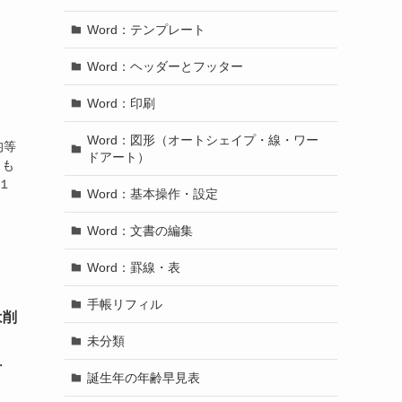
Word：テンプレート
Word：ヘッダーとフッター
Word：印刷
Word：図形（オートシェイプ・線・ワー
均等
ドアート）
」も
１
Word：基本操作・設定
Word：文書の編集
Word：罫線・表
手帳リフィル
は削
未分類
・
誕生年の年齢早見表