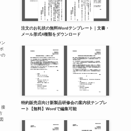
注文のお礼状の無料Wordテンプレート｜文書・
メール形式4種類をダウンロード
ウン
ポ
ンの
特約販売店向け新製品研修会の案内状テンプレ
、接
ート【無料】Wordで編集可能
方
図