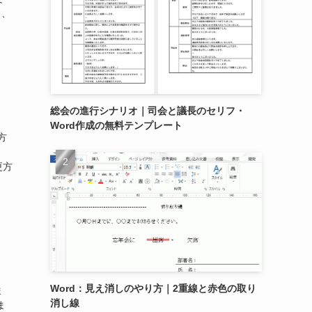
し、
総会の進行シナリオ｜司会と議長のセリフ・
Word作成の無料テンプレート
方
更方
Word：見え消しのやり方｜2重線と赤色の取り
ま
消し線
ま