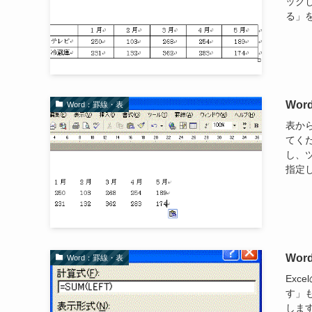
ック
る」を
Wo
Word：罫線・表
表か
てく
し、
指定し
Wo
Word：罫線・表
Ex
す」
しま