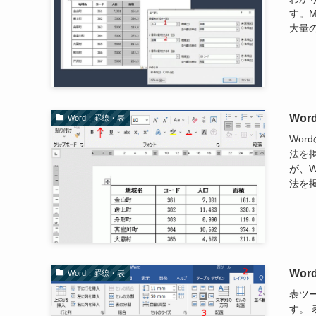
す。M
大量の
Wo
Word：罫線・表
Wo
法を掲
が、
法を掲
Wo
Word：罫線・表
表ツ
す。