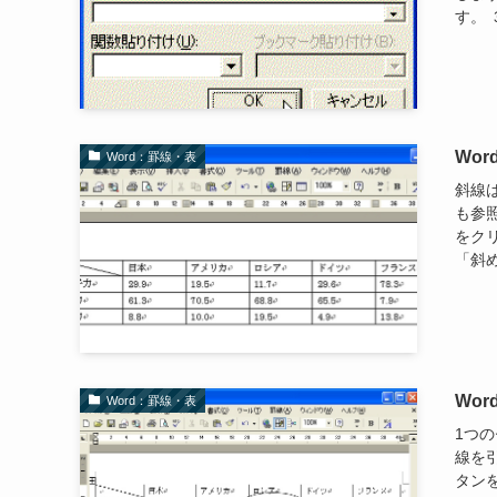
す。 
Wo
Word：罫線・表
斜線
も参
をク
「斜め
Wo
Word：罫線・表
1つ
線を
タン