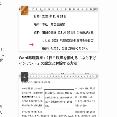
ま
同じ
は大
Word基礎講座：2行目以降を揃える「ぶら下げ
解
インデント」の設定と解除する方法
的
リ