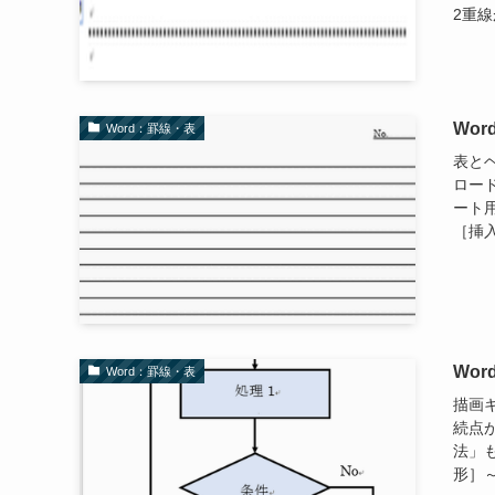
2重線
Wo
Word：罫線・表
表と
ロー
ート用
［挿入
Wo
Word：罫線・表
描画
続点
法」
形］～