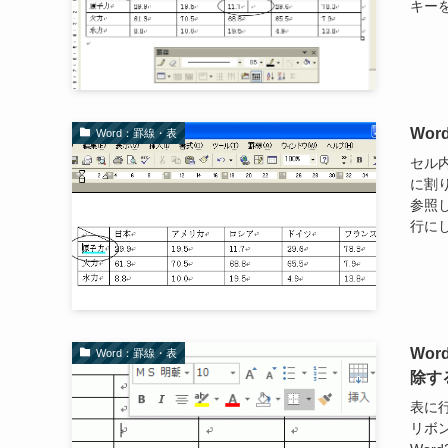
キーを
Wo
Word：罫線・表
セル
に割
参照
行にし
Wo
Word：罫線・表
除す
表に
リボ