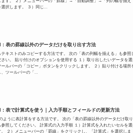
します。 ２）メニューバーの「罫線」→「自動調整」→「列の幅を揃え
選択します。 ３）同じ...
rd：表の罫線以外のデータだけを取り出す方法
らテキストのみコピーする方法です。 次の「表の列幅を揃える」も参照
ださい。 貼り付けのオプションを使用する １）取り出したいデータを選
ツールバーの「コピー」ボタンをクリックします。 ２）貼り付ける場所
、ツールバーの「...
rd：表で計算式を使う｜入力手順とフィールドの更新方法
celのように表計算をする方法です。 次の「表の罫線以外のデータだけ取
も参照してください。 計算式の入力手順 １）計算式を入れたいセルを選
す。 ２）メニューバーの「罫線」をクリックし、「計算式」を選択しま