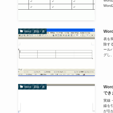
Wor
Wor
Wo
Word：罫線・表
表を
除する
ール
グし、
Wo
Word：罫線・表
でき
実線
線を引
が引か