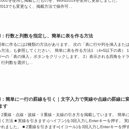
d2002を使用し掲載したものを、Word2019を使用し更新しました。
d2013でも変更なく、掲載方法で操作可...
rd：行数と列数を指定し、簡単に表を作る方法
簡単に作るには2種類の方法があります。 次の「表に行や列を挿入また
方法」も参照してください。 簡単に表を作る方法1 （4×5以下の表） 1
バーの「表の挿入」ボタンをクリックします。 2）表示される四角をド
行列数を選択し...
rd：簡単に一行の罫線を引く｜文字入力で実線や点線の罫線に
ます
・2重線・点線・波線・３重線・太線の引き方を掲載しています。 簡単
く方法 ■ 実線を引きます-(ハイフン)を3回入力しEnterキーを押す。 実
れました。 ■ 2重線を引きます=(イコール)を3回入力しEnterキーを押