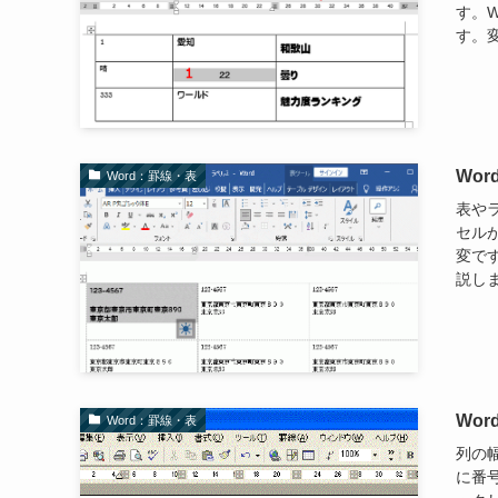
す。
す。変
Wo
Word：罫線・表
表や
セル
変で
説しま
Wo
Word：罫線・表
列の
に番