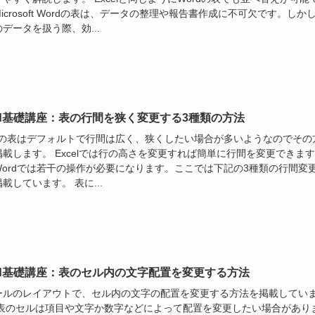
icrosoft Wordの表は、データの整理や報告書作成に不可欠です。しか
データを扱う際、効...
rd基礎講座：表の行間を狭く変更する3種類の方法
rdの表はデフォルトで行間は広く、狭くしたい場合が多いようなのでその
載します。 Excelでは行の高さを変更すれば簡単に行間を変更できます
Wordでは若干の操作が必要になります。ここでは下記の3種類の行間変
載しています。 表に...
rd基礎講座：表のセル内の文字配置を変更する方法
ールのレイアウトで、セル内の文字の配置を変更する方法を掲載してい
 表のセルは項目や文字か数字などによって配置を変更したい場合があり