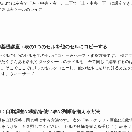
Wordでは左右で「左・中央・右」、上下で「上・中央・下」に設定でき
更は表ツールのレイア...
rd基礎講座：表の1つのセルを他のセルにコピーする
ラベルの1つのセルを他のセルにコピー＆ペーストする方法です。 特に
がたくさんある名刺やタックシールのラベルを、全て同じに編集するの
す。そこでここでは1つのセルをコピーし、他のセルに貼り付ける方法を
す。ウィーザード...
rd：自動調整の機能を使い表の列幅を揃える方法
幅を自動調整し同じ幅にする方法です。 次の「表・グラフ・画像に自動
号をつける」も参照してください。 セルの列幅を揃える手順 １）表をク