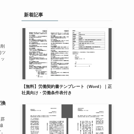
新着記事
は削
)ツ
ラッ
【無料】労働契約書テンプレート（Word）｜正
社員向け・労働条件表付き
変換
に罫
線
す。